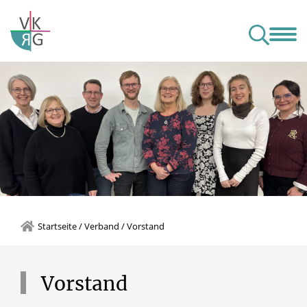
Aktuelles
Verband
S
Startseite
/
Verband
/
Vorstand
Vorstand