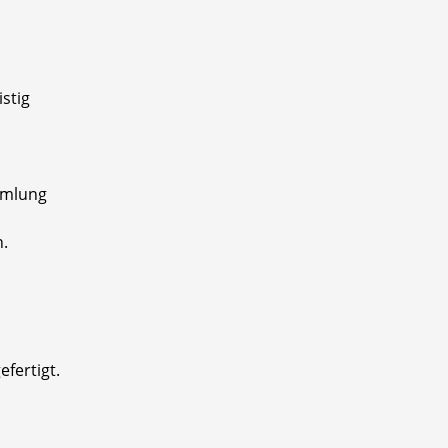
stig
ammlung
n.
fertigt.