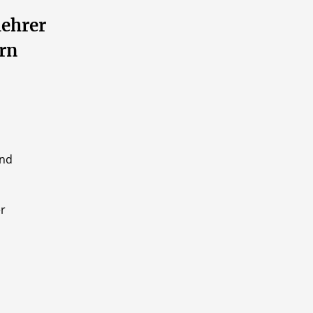
lehrer
rn
und
er