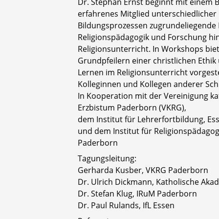
Dr. Stephan Ernst beginnt mit einem B
erfahrenes Mitglied unterschiedlicher
Bildungsprozessen zugrundeliegende 
Religionspädagogik und Forschung hin
Religionsunterricht. In Workshops bie
Grundpfeilern einer christlichen Ethi
Lernen im Religionsunterricht vorgest
Kolleginnen und Kollegen anderer Schu
In Kooperation mit der Vereinigung k
Erzbistum Paderborn (VKRG),
dem Institut für Lehrerfortbildung, Ess
und dem Institut für Religionspädagog
Paderborn
Tagungsleitung:
Gerharda Kusber, VKRG Paderborn
Dr. Ulrich Dickmann, Katholische Aka
Dr. Stefan Klug, IRuM Paderborn
Dr. Paul Rulands, IfL Essen