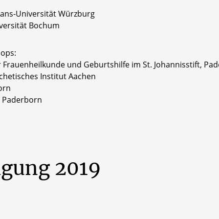
lians-Universität Würzburg
versität Bochum
ops:
r Frauenheilkunde und Geburtshilfe im St. Johannisstift, Pa
chetisches Institut Aachen
orn
sL Paderborn
agung
2019