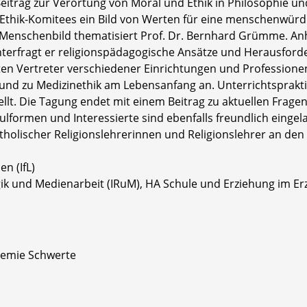
eitrag zur Verortung von Moral und Ethik in Philosophie un
 Ethik-Komitees ein Bild von Werten für eine menschenwürd
Menschenbild thematisiert Prof. Dr. Bernhard Grümme. An
terfragt er religionspädagogische Ansätze und Herausford
ten Vertreter verschiedener Einrichtungen und Professionen
k und zu Medizinethik am Lebensanfang an. Unterrichtsprak
ellt. Die Tagung endet mit einem Beitrag zu aktuellen Frage
lformen und Interessierte sind ebenfalls freundlich eingel
atholischer Religionslehrerinnen und Religionslehrer an 
en (IfL)
ik und Medienarbeit (IRuM), HA Schule und Erziehung im Erz
demie Schwerte